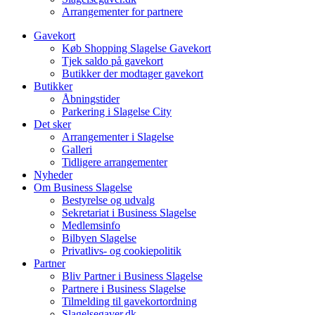
Arrangementer for partnere
Gavekort
Køb Shopping Slagelse Gavekort
Tjek saldo på gavekort
Butikker der modtager gavekort
Butikker
Åbningstider
Parkering i Slagelse City
Det sker
Arrangementer i Slagelse
Galleri
Tidligere arrangementer
Nyheder
Om Business Slagelse
Bestyrelse og udvalg
Sekretariat i Business Slagelse
Medlemsinfo
Bilbyen Slagelse
Privatlivs- og cookiepolitik
Partner
Bliv Partner i Business Slagelse
Partnere i Business Slagelse
Tilmelding til gavekortordning
Slagelsegaver.dk