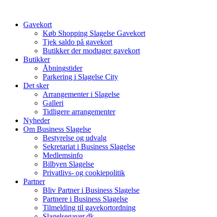
Videre
til
Gavekort
indhold
Køb Shopping Slagelse Gavekort
Tjek saldo på gavekort
Butikker der modtager gavekort
Butikker
Åbningstider
Parkering i Slagelse City
Det sker
Arrangementer i Slagelse
Galleri
Tidligere arrangementer
Nyheder
Om Business Slagelse
Bestyrelse og udvalg
Sekretariat i Business Slagelse
Medlemsinfo
Bilbyen Slagelse
Privatlivs- og cookiepolitik
Partner
Bliv Partner i Business Slagelse
Partnere i Business Slagelse
Tilmelding til gavekortordning
Slagelsegaver.dk