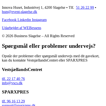
Innova Huset, Industrivej 1, 4200 Slagelse • Tlf.
51 26 22 99
•
hsm@event-slagelse.dk
Facebook
Linkedin
Instagram
Udarbejdet af WEBessens
© 2026 Business Slagelse – All Rights Reserved
Spørgsmål eller problemer undervejs?
Opstår der problemer eller spørgsmål undervejs med dit gavekort,
kan du kontakte VestsjællandsCentret eller SPARXPRES
VestsjællandsCentret
tlf. 22 17 40 76
info@vscs.dk
SPARXPRES
tlf. 96 16 13 29
support@sparxpres.dk