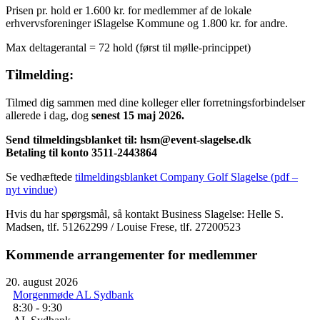
Prisen pr. hold er 1.600 kr. for medlemmer af de lokale
erhvervsforeninger iSlagelse Kommune og 1.800 kr. for andre.
Max deltagerantal = 72 hold (først til mølle-princippet)
Tilmelding:
Tilmed dig sammen med dine kolleger eller forretningsforbindelser
allerede i dag, dog
senest 15 maj 2026.
Send tilmeldingsblanket til: hsm@event-slagelse.dk
Betaling til konto 3511-2443864
Se vedhæftede
tilmeldingsblanket Company Golf Slagelse (pdf –
nyt vindue)
Hvis du har spørgsmål, så kontakt Business Slagelse: Helle S.
Madsen, tlf. 51262299 / Louise Frese, tlf. 27200523
Kommende arrangementer for medlemmer
20.
august
2026
Morgenmøde AL Sydbank
8:30 - 9:30