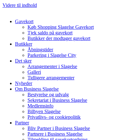
Videre til indhold
Gavekort
Køb Shopping Slagelse Gavekort
Tjek saldo på gavekort
Butikker der modtager gavekort
Butikker
Åbningstider
Parkering i Slagelse City
Det sker
Arrangementer i Slagelse
Galleri
Tidligere arrangementer
Nyheder
Om Business Slagelse
Bestyrelse og udvalg
Sekretariat i Business Slagelse
Medlemsinfo
Bilbyen Slagelse
Privatlivs- og cookiepolitik
Partner
Bliv Partner i Business Slagelse
Partnere i Business Slagelse
Tilmelding til gavekortordning