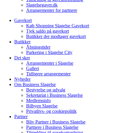
Slagelsegaver.dk
Arrangementer for partnere
Gavekort
Køb Shopping Slagelse Gavekort
Tjek saldo på gavekort
Butikker der modtager gavekort
Butikker
Åbningstider
Parkering i Slagelse City
Det sker
Arrangementer i Slagelse
Galleri
Tidligere arrangementer
Nyheder
Om Business Slagelse
Bestyrelse og udvalg
Sekretariat i Business Slagelse
Medlemsinfo
Bilbyen Slagelse
Privatlivs- og cookiepolitik
Partner
Bliv Partner i Business Slagelse
Partnere i Business Slagelse
Tilmelding til gavekortordning