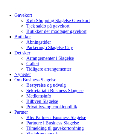
Videre
til
Gavekort
indhold
Køb Shopping Slagelse Gavekort
Tjek saldo på gavekort
Butikker der modtager gavekort
Butikker
Åbningstider
Parkering i Slagelse City
Det sker
Arrangementer i Slagelse
Galleri
Tidligere arrangementer
Nyheder
Om Business Slagelse
Bestyrelse og udvalg
Sekretariat i Business Slagelse
Medlemsinfo
Bilbyen Slagelse
Privatlivs- og cookiepolitik
Partner
Bliv Partner i Business Slagelse
Partnere i Business Slagelse
Tilmelding til gavekortordning
Slagelsegaver.dk