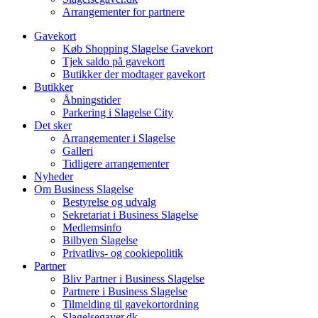
Arrangementer for partnere
Gavekort
Køb Shopping Slagelse Gavekort
Tjek saldo på gavekort
Butikker der modtager gavekort
Butikker
Åbningstider
Parkering i Slagelse City
Det sker
Arrangementer i Slagelse
Galleri
Tidligere arrangementer
Nyheder
Om Business Slagelse
Bestyrelse og udvalg
Sekretariat i Business Slagelse
Medlemsinfo
Bilbyen Slagelse
Privatlivs- og cookiepolitik
Partner
Bliv Partner i Business Slagelse
Partnere i Business Slagelse
Tilmelding til gavekortordning
Slagelsegaver.dk