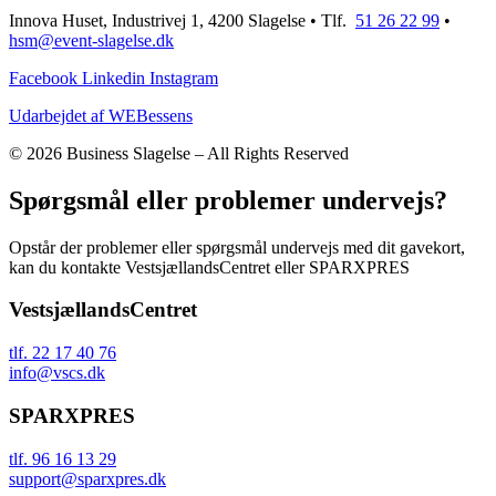
Innova Huset, Industrivej 1, 4200 Slagelse • Tlf.
51 26 22 99
•
hsm@event-slagelse.dk
Facebook
Linkedin
Instagram
Udarbejdet af WEBessens
© 2026 Business Slagelse – All Rights Reserved
Spørgsmål eller problemer undervejs?
Opstår der problemer eller spørgsmål undervejs med dit gavekort,
kan du kontakte VestsjællandsCentret eller SPARXPRES
VestsjællandsCentret
tlf. 22 17 40 76
info@vscs.dk
SPARXPRES
tlf. 96 16 13 29
support@sparxpres.dk