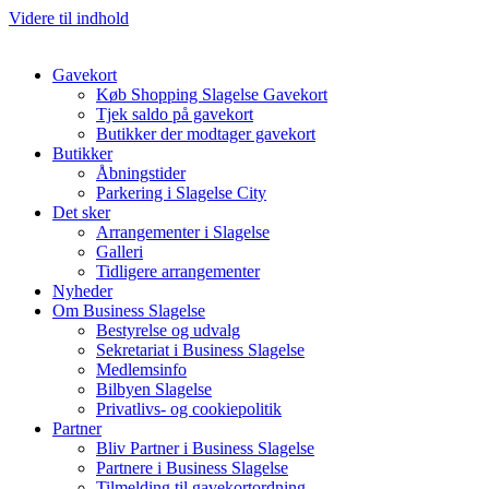
Videre til indhold
Gavekort
Køb Shopping Slagelse Gavekort
Tjek saldo på gavekort
Butikker der modtager gavekort
Butikker
Åbningstider
Parkering i Slagelse City
Det sker
Arrangementer i Slagelse
Galleri
Tidligere arrangementer
Nyheder
Om Business Slagelse
Bestyrelse og udvalg
Sekretariat i Business Slagelse
Medlemsinfo
Bilbyen Slagelse
Privatlivs- og cookiepolitik
Partner
Bliv Partner i Business Slagelse
Partnere i Business Slagelse
Tilmelding til gavekortordning