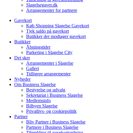
Slagelsegaver.dk
Arrangementer for partnere
Gavekort
Køb Shopping Slagelse Gavekort
Tjek saldo på gavekort
Butikker der modtager gavekort
Butikker
Åbningstider
Parkering i Slagelse City
Det sker
Arrangementer i Slagelse
Galleri
Tidligere arrangementer
Nyheder
Om Business Slagelse
Bestyrelse og udvalg
Sekretariat i Business Slagelse
Medlemsinfo
Bilbyen Slagelse
Privatlivs- og cookiepolitik
Partner
Bliv Partner i Business Slagelse
Partnere i Business Slagelse
Tilmelding til gavekortordning