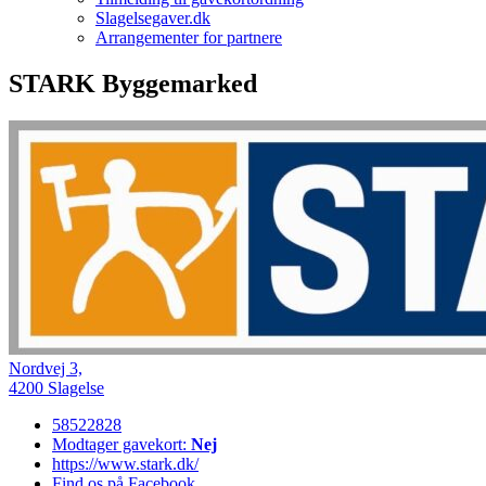
Slagelsegaver.dk
Arrangementer for partnere
STARK Byggemarked
Nordvej 3,
4200 Slagelse
58522828
Modtager gavekort:
Nej
https://www.stark.dk/
Find os på Facebook