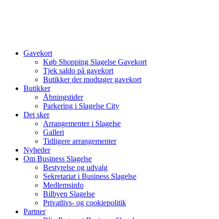
Videre
til
indhold
Gavekort
Køb Shopping Slagelse Gavekort
Tjek saldo på gavekort
Butikker der modtager gavekort
Butikker
Åbningstider
Parkering i Slagelse City
Det sker
Arrangementer i Slagelse
Galleri
Tidligere arrangementer
Nyheder
Om Business Slagelse
Bestyrelse og udvalg
Sekretariat i Business Slagelse
Medlemsinfo
Bilbyen Slagelse
Privatlivs- og cookiepolitik
Partner