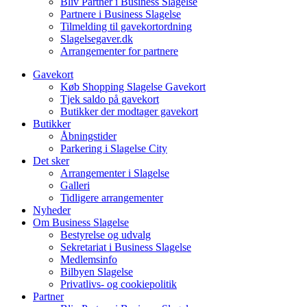
Bliv Partner i Business Slagelse
Partnere i Business Slagelse
Tilmelding til gavekortordning
Slagelsegaver.dk
Arrangementer for partnere
Gavekort
Køb Shopping Slagelse Gavekort
Tjek saldo på gavekort
Butikker der modtager gavekort
Butikker
Åbningstider
Parkering i Slagelse City
Det sker
Arrangementer i Slagelse
Galleri
Tidligere arrangementer
Nyheder
Om Business Slagelse
Bestyrelse og udvalg
Sekretariat i Business Slagelse
Medlemsinfo
Bilbyen Slagelse
Privatlivs- og cookiepolitik
Partner