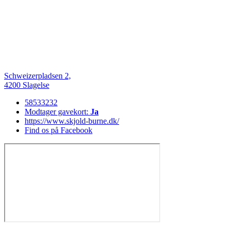
Schweizerpladsen 2,
4200 Slagelse
58533232
Modtager gavekort:
Ja
https://www.skjold-burne.dk/
Find os på Facebook