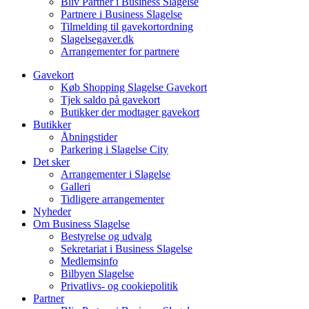
Bliv Partner i Business Slagelse
Partnere i Business Slagelse
Tilmelding til gavekortordning
Slagelsegaver.dk
Arrangementer for partnere
Gavekort
Køb Shopping Slagelse Gavekort
Tjek saldo på gavekort
Butikker der modtager gavekort
Butikker
Åbningstider
Parkering i Slagelse City
Det sker
Arrangementer i Slagelse
Galleri
Tidligere arrangementer
Nyheder
Om Business Slagelse
Bestyrelse og udvalg
Sekretariat i Business Slagelse
Medlemsinfo
Bilbyen Slagelse
Privatlivs- og cookiepolitik
Partner