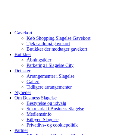
Videre
til
indhold
Gavekort
Køb Shopping Slagelse Gavekort
Tjek saldo på gavekort
Butikker der modtager gavekort
Butikker
Åbningstider
Parkering i Slagelse City
Det sker
Arrangementer i Slagelse
Galleri
Tidligere arrangementer
Nyheder
Om Business Slagelse
Bestyrelse og udvalg
Sekretariat i Business Slagelse
Medlemsinfo
Bilbyen Slagelse
Privatlivs- og cookiepolitik
Partner