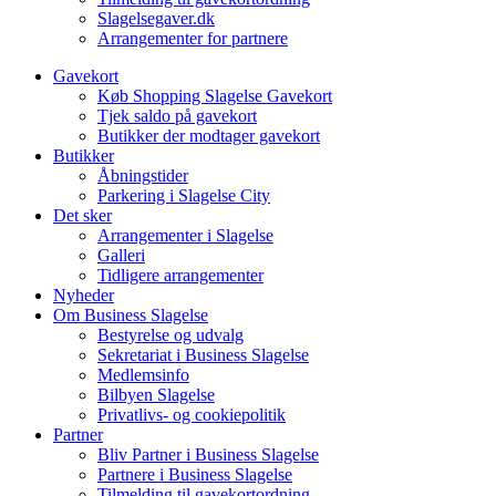
Slagelsegaver.dk
Arrangementer for partnere
Gavekort
Køb Shopping Slagelse Gavekort
Tjek saldo på gavekort
Butikker der modtager gavekort
Butikker
Åbningstider
Parkering i Slagelse City
Det sker
Arrangementer i Slagelse
Galleri
Tidligere arrangementer
Nyheder
Om Business Slagelse
Bestyrelse og udvalg
Sekretariat i Business Slagelse
Medlemsinfo
Bilbyen Slagelse
Privatlivs- og cookiepolitik
Partner
Bliv Partner i Business Slagelse
Partnere i Business Slagelse
Tilmelding til gavekortordning