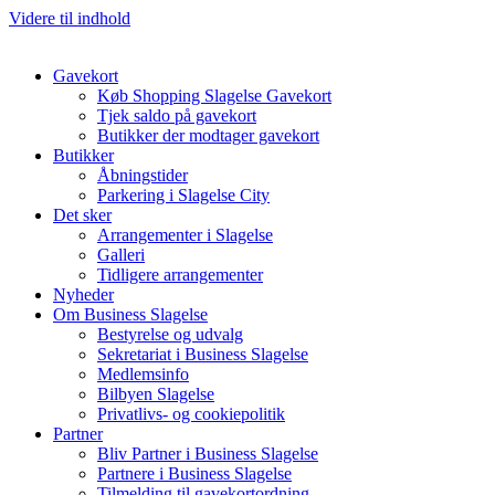
Videre til indhold
Gavekort
Køb Shopping Slagelse Gavekort
Tjek saldo på gavekort
Butikker der modtager gavekort
Butikker
Åbningstider
Parkering i Slagelse City
Det sker
Arrangementer i Slagelse
Galleri
Tidligere arrangementer
Nyheder
Om Business Slagelse
Bestyrelse og udvalg
Sekretariat i Business Slagelse
Medlemsinfo
Bilbyen Slagelse
Privatlivs- og cookiepolitik
Partner
Bliv Partner i Business Slagelse
Partnere i Business Slagelse
Tilmelding til gavekortordning